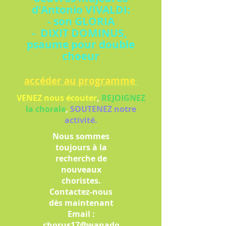
d'Antonio VIVALDI:
- son GLORIA
- DIXIT DOMINUS,
psaume pour double
choeur
accéder au programme
VENEZ nous écouter
,
REJOIGNEZ
la chorale
,
SOUTENEZ notre
activité.
Nous sommes
toujours à la
recherche de
nouveaux
choristes.
Contactez-nous
dès maintenant
Email :
chorus17@wanado